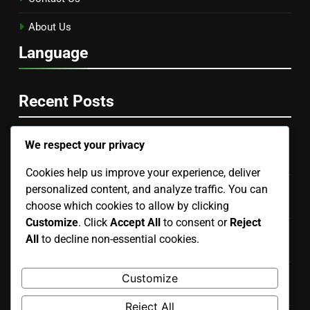
About Us
Language
Recent Posts
We respect your privacy
Podcast Éducatif: Contenu informatif, Expert invité,
Format interactif
Cookies help us improve your experience, deliver
personalized content, and analyze traffic. You can
Podcast De Santé: Responsabilité éthique, Véracité des
informations, Impact sur l’audience
choose which cookies to allow by clicking
Customize
. Click
Accept All
to consent or
Reject
Podcast D’Animation: Création de personnages,
All
to decline non-essential cookies.
Développement de l’univers, Techniques de narration
Podcast De Comédie: Humour varié, Invités comiques,
Customize
Format léger
Reject All