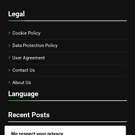
Legal
Cookie Policy
Data Protection Policy
User Agreement
Contact Us
About Us
Language
Recent Posts
We respect your privacy
Podcast Éducatif: Contenu informatif, Expert invité,