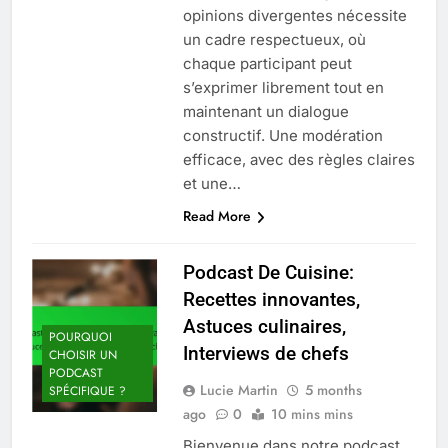
opinions divergentes nécessite
un cadre respectueux, où
chaque participant peut
s’exprimer librement tout en
maintenant un dialogue
constructif. Une modération
efficace, avec des règles claires
et une…
Read More
Podcast De Cuisine:
Recettes innovantes,
Astuces culinaires,
POURQUOI
Interviews de chefs
CHOISIR UN
PODCAST
Lucie Martin
5 months
SPÉCIFIQUE ?
ago
0
10 mins mins
Bienvenue dans notre podcast