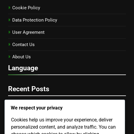
Cookie Policy
Data Protection Policy
User Agreement
Contact Us
About Us
Language
Recent Posts
We respect your privacy
Podcast Éducatif: Contenu informatif, Expert invité,
Format interactif
Cookies help us improve your experience, deliver
personalized content, and analyze traffic. You can
Podcast De Santé: Responsabilité éthique, Véracité des
informations, Impact sur l’audience