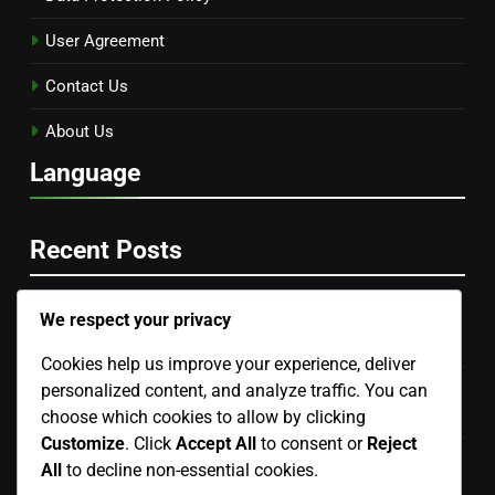
User Agreement
Contact Us
About Us
Language
Recent Posts
We respect your privacy
Podcast Éducatif: Contenu informatif, Expert invité,
Format interactif
Cookies help us improve your experience, deliver
Podcast De Santé: Responsabilité éthique, Véracité des
personalized content, and analyze traffic. You can
informations, Impact sur l’audience
choose which cookies to allow by clicking
Customize
. Click
Accept All
to consent or
Reject
Podcast D’Animation: Création de personnages,
All
to decline non-essential cookies.
Développement de l’univers, Techniques de narration