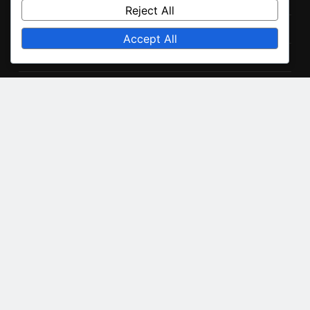
Cookie Policy
Reject All
Data Protection Policy
Accept All
User Agreement
Contact Us
About Us
Language
Recent Posts
Podcast Éducatif: Contenu informatif, Expert invité,
Format interactif
Podcast De Santé: Responsabilité éthique, Véracité des
informations, Impact sur l’audience